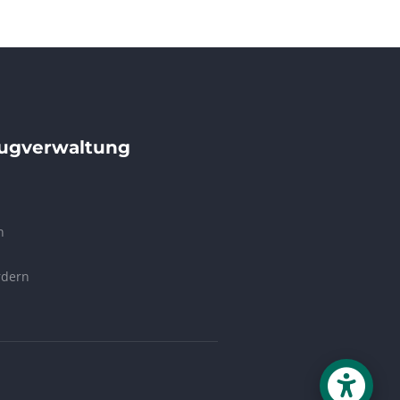
eugverwaltung
n
rdern