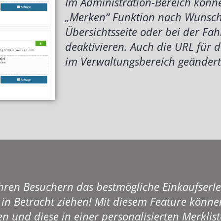
Im Administration-Bereich könn
„Merken“ Funktion nach Wunsch
Übersichtsseite oder bei der Fah
deaktivieren. Auch die URL für d
im Verwaltungsbereich geänder
hren Besuchern das bestmögliche Einkaufserl
t in Betracht ziehen! Mit diesem Feature könne
und diese in einer personalisierten Merklist