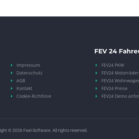
FEV 24 Fahr
Impressum
FEV24 PKW
Datenschutz
FEV24 Motorräder
AGB
FEV24 Wohnwage
Kontakt
FEV24 Preise
Cookie-Richtlinie
FEV24 Demo anfo
ght © 2026 Feal-Software. All rights reserved.