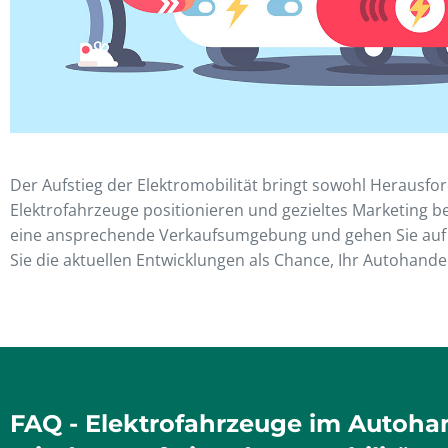
Der Aufstieg der Elektromobilität bringt sowohl Herausfor
Elektrofahrzeuge positionieren und gezieltes Marketing b
eine ansprechende Verkaufsumgebung und gehen Sie auf i
Sie die aktuellen Entwicklungen als Chance, Ihr Autohandel
FAQ - Elektrofahrzeuge im Autoha