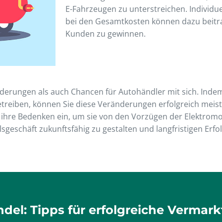
E-Fahrzeugen zu unterstreichen. Individu
bei den Gesamtkosten können dazu beitr
Kunden zu gewinnen.
derungen als auch Chancen für Autohändler mit sich. Indem 
etreiben, können Sie diese Veränderungen erfolgreich meist
hre Bedenken ein, um sie von den Vorzügen der Elektromob
sgeschäft zukunftsfähig zu gestalten und langfristigen Erfol
ndel: Tipps für erfolgreiche Verm