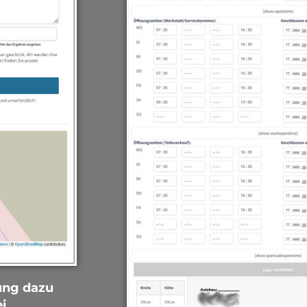
ung dazu
i