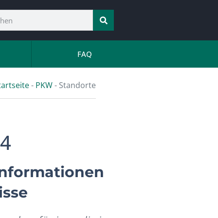
FAQ
tartseite
-
PKW
-
Standorte
24
 Informationen
isse