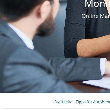
Monit
Online Mar
Startseite
-
Tipps für Autohän