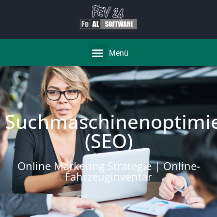
Menü
Suchmaschinenoptimi
(SEO)
Online Marketing Strategie | Online-
Fahrzeuginventar