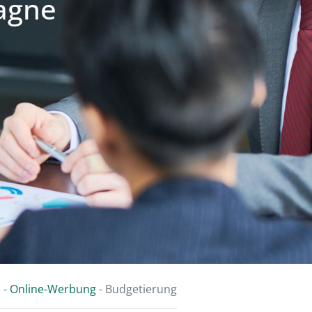
agne
s
-
Online-Werbung
-
Budgetierung