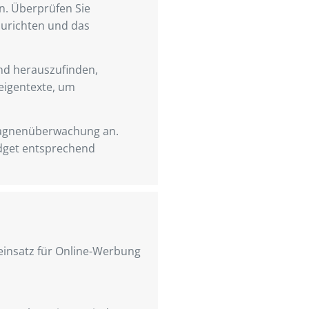
en. Überprüfen Sie
zurichten und das
und herauszufinden,
zeigentexte, um
pagnenüberwachung an.
udget entsprechend
einsatz für Online-Werbung