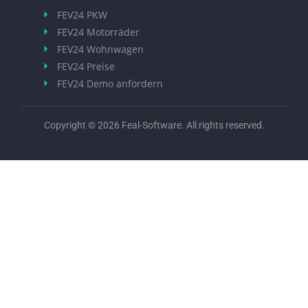
FEV24 PKW
FEV24 Motorräder
FEV24 Wohnwagen
FEV24 Preise
FEV24 Demo anfordern
Copyright © 2026 Feal-Software. All rights reserved.